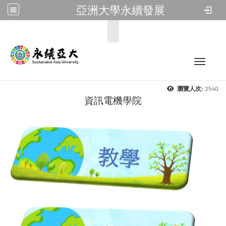
亞洲大學永續發展
:::
Toggle 
2540
瀏覽人次:
資訊電機學院