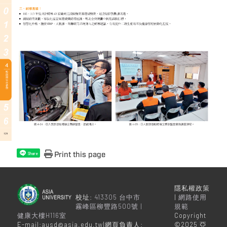
Print this page
Share
隱私權政策
校址:
413305 台中市
|
網路使用
霧峰區柳豐路500號 |
規範
健康大樓H116室
Copyright
E-mail:ausd@asia.edu.tw|網頁負責人:
©2025 亞