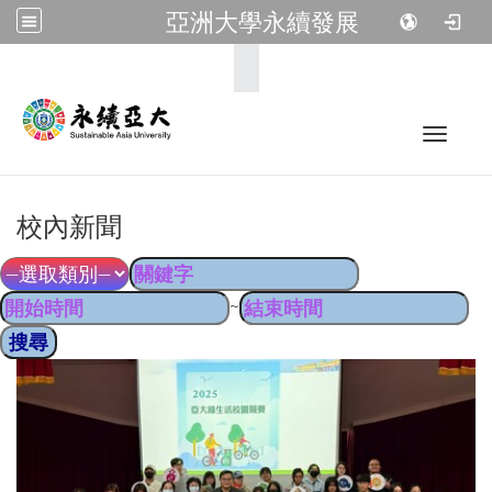
亞洲大學永續發展
:::
Toggle 
校內新聞
~