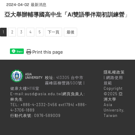
2024-04-02
最新消息
亞大舉辦輔導國高中生「AI雙語學伴期初訓練營
」
1
2
3
4
5
下一頁
最後
Print this page
Share
隱私權政策
校址:
413305 台中市
|
網路使用
霧峰區柳豐路500號 |
規範
健康大樓H116室
Copyright
E-mail:ausd@asia.edu.tw|網頁負責人:
©2025 亞
林先生
洲大學
TEL: +886-4-2332-3456 ext1794| +886-
Asia
4-3706-1889
University,
行動代表號: 0976-589009
Taiwan