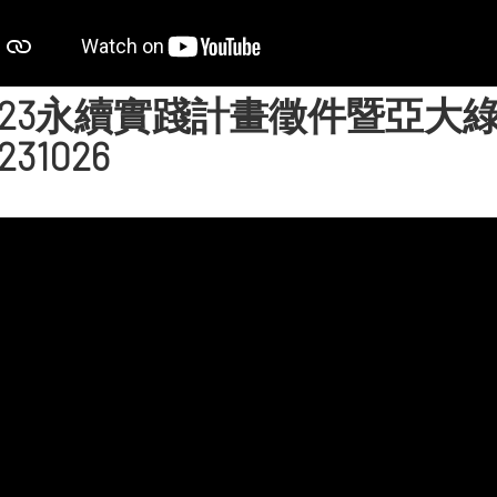
023永續實踐計畫徵件暨亞大
231026