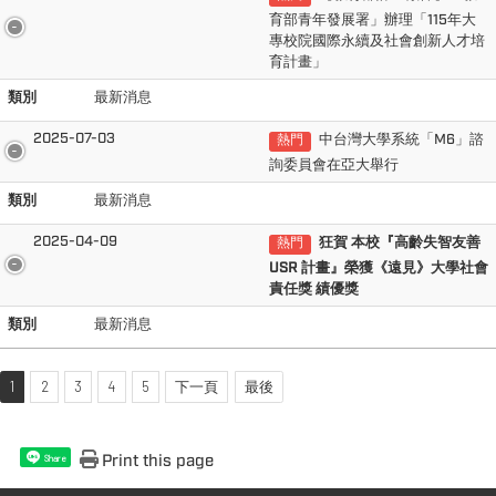
育部青年發展署」辦理「115年大
專校院國際永續及社會創新人才培
育計畫」
類別
最新消息
2025-07-03
中台灣大學系統「M6」諮
熱門
詢委員會在亞大舉行
類別
最新消息
2025-04-09
狂賀 本校『高齡失智友善
熱門
USR 計畫』
榮獲《遠見》大學社會
責任獎 績優獎
類別
最新消息
1
2
3
4
5
下一頁
最後
Print this page
Share