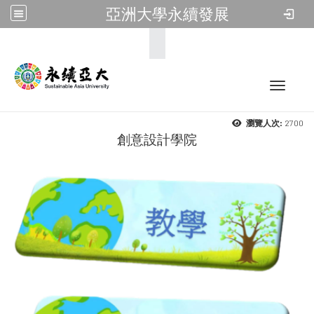
亞洲大學永續發展
:::
Toggle 
2700
瀏覽人次:
創意設計學院