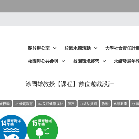
:::
:::
關於辦公室
校園永續活動
大學社會責任計
校園與公共參與
校園環境經營
永續發展年
涂國雄教授【課程】數位遊戲設計
氣候行動
04 優質教育
03 良好健康福祉
服務
01 終結貧窮
教學
永續教學
永續