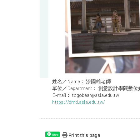
姓名／Name： 涂國雄老師
單位／Department： 創意設計學院
E-mail： togobear@asia.edu.tw
https://dmd.asia.edu.tw/
Print this page
Share