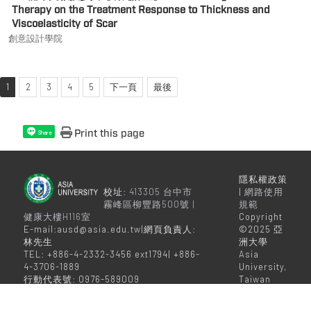
Therapy on the Treatment Response to Thickness and
Viscoelasticity of Scar
創意設計學院
1
2
3
4
5
下一頁
最後
Print this page
Share
隱私權政策
校址:
413305 台中市
|
網路使用
霧峰區柳豐路500號 |
規範
健康大樓H116室
Copyright
E-mail:ausd@asia.edu.tw|網頁負責人:
©2025 亞
林先生
洲大學
TEL: +886-4-2332-3456 ext1794| +886-
Asia
4-3706-1889
University,
行動代表號: 0976-589009
Taiwan