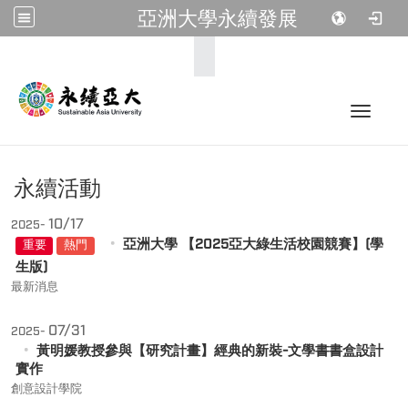
亞洲大學永續發展
:::
Toggle 
永續活動
10/17
2025-
亞洲大學 【2025亞大綠生活校園競賽】(學
重要
熱門
生版)
最新消息
07/31
2025-
黃明媛教授參與【研究計畫】經典的新裝-文學書書盒設計
實作
創意設計學院