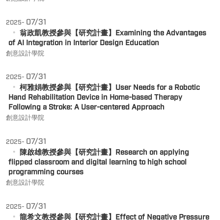
07/31
2025-
翁政凱教授參與【研究計畫】Examining the Advantages
of AI Integration in Interior Design Education
創意設計學院
07/31
2025-
柯雅娟教授參與【研究計畫】User Needs for a Robotic
Hand Rehabilitation Device in Home-based Therapy
Following a Stroke: A User-centered Approach
創意設計學院
07/31
2025-
陳啟雄教授參與【研究計畫】Research on applying
flipped classroom and digital learning to high school
programming courses
創意設計學院
07/31
2025-
龍希文教授參與【研究計畫】Effect of Negative Pressure