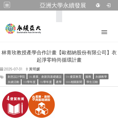
亞洲大學永續發展
:::
Toggle 
林青玫教授產學合作計畫【歐都納股份有限公司】衣
起淨零時尚循環計畫
2025-07-31
黃明媛
創意設計學院
09 產業、創新與基礎建設
04 優質教育
服務
永續教學
永續活動
113學年度
112學年度
產學
SDG相關新聞
學生活動