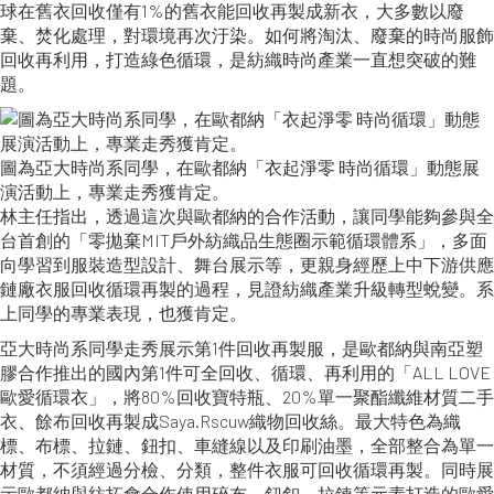
球在舊衣回收僅有1%的舊衣能回收再製成新衣，大多數以廢
棄、焚化處理，對環境再次汙染。如何將淘汰、廢棄的時尚服飾
回收再利用，打造綠色循環，是紡織時尚產業一直想突破的難
題。
圖為亞大時尚系同學，在歐都納「衣起淨零 時尚循環」動態展
演活動上，專業走秀獲肯定。
林主任指出，透過這次與歐都納的合作活動，讓同學能夠參與全
台首創的「零拋棄MIT戶外紡織品生態圈示範循環體系」，多面
向學習到服裝造型設計、舞台展示等，更親身經歷上中下游供應
鏈廠衣服回收循環再製的過程，見證紡織產業升級轉型蛻變。系
上同學的專業表現，也獲肯定。
亞大時尚系同學走秀展示第1件回收再製服，是歐都納與南亞塑
膠合作推出的國內第1件可全回收、循環、再利用的「ALL LOVE
歐愛循環衣」，將80%回收寶特瓶、20%單一聚酯纖維材質二手
衣、餘布回收再製成Saya.Rscuw織物回收絲。最大特色為織
標、布標、拉鏈、鈕扣、車縫線以及印刷油墨，全部整合為單一
材質，不須經過分檢、分類，整件衣服可回收循環再製。同時展
示歐都納與紡拓會合作使用碎布、鈕釦、拉鍊等元素打造的歐愛