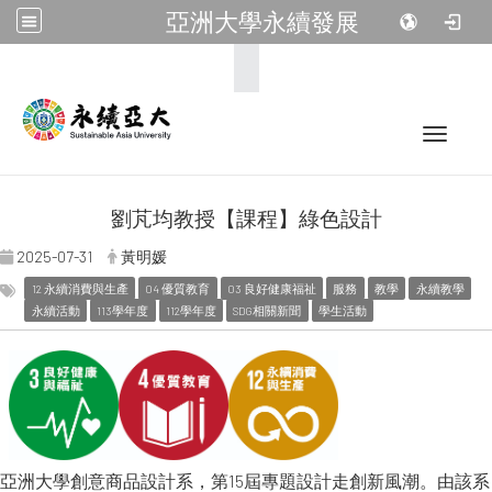
亞洲大學永續發展
:::
Toggle 
劉芃均教授【課程】綠色設計
2025-07-31
黃明媛
12 永續消費與生產
04 優質教育
03 良好健康福祉
服務
教學
永續教學
永續活動
113學年度
112學年度
SDG相關新聞
學生活動
亞洲大學創意商品設計系，第15屆專題設計走創新風潮。由該系