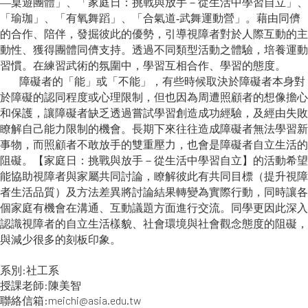
—桌遊團體」、「家庭日：挑戰與放手－從生活中學習自立」、
「瑜珈」、「有氧舞蹈」、「合氣道-武舞運動營」。藉由同儕
的合作、陪伴，發掘彼此的優勢，引導視障者對於人際互動的主
動性、獲得團體同儕支持。透過不同類型活動之體驗，培養運動
習慣。在練習武術的氛圍中，學習互相合作、學習的態度。
障礙者的「能」或「不能」，有些時候取決於障礙者本身對
於障礙的認同程度或心理限制，但也因為周遭照顧者的想像擔心
和保護，讓障礙者缺乏透過嘗試學習創造成功經驗，及經由失敗
瞭解自己能力限制的機會。長期下來往往造成障礙者無法學習新
事物，而照顧者不敢放手的雙重壓力，也會是障礙者自立生活的
阻礙。【家庭日：挑戰與放手－從生活中學習自立】的活動希望
能協助視障者與家屬共同討論，瞭解彼此有共同目標（提升視障
者生活品質）及方法差異將討論結果轉變為實際行動，同時讓各
個家庭有機會在溝通、互動議題方面進行交流。同學更因此深入
認識視障者的自立生活樣貌、社會環境與社會觀念態度的阻礙，
與減少很多的刻板印象。
系別:社工系
授課老師:陳美智
聯絡信箱:meichi@asia.edu.tw