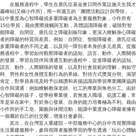
在服務過程中，學生在
唐氏症基金會日間作業設施天生我才
霧峰站
(
又稱小作所
)
，周一和
週五的「團體活動設計與帶領」，
以中重度為心智障礙或多重障礙者為主要服務對象，小作所有
15
位學員，
藉由實際接觸與互動，具體認識障礙者，破除對智
能障礙、自閉症、唐氏症之障礙刻板印象，更深入瞭解身心障礙
者的障礙的特質與差異。例如：自閉症、智能障礙者、唐氏症或
多重障礙者的不同之處，以及同一障別者本身的多元差異。從服
務過程中，學習
如何觀察障礙者的認知、語言、動作、人際關係
的發展，
學
習在陪伴與溝通互動的過程中，促進障礙者的認知、
語言、動作、人際關係的發展，以及對社會規範的理解，例如守
時、男性和女性身體互動行為的界線。
對待方式獎賞分明、渴望
肯定，對學員表現及時予以稱讚和表揚
認識與學習專業團隊協調
合作與溝通：例如瞭解教保老師、社工的專業與角色分工。由於
心智障礙的孩子，從學校畢業後，若無進入職場、庇護工廠，常
常是呆在家中。對於身心發展、自身的能力培養極為不利。藉由
小作所的手工皂、園藝與休閒活動，能讓中重度身心障礙者擁有
一個屬於自己的社交圈，增進社會參與。
其次，在
台灣盲人重建院－中部服務中心的台中市視覺障礙
生活重建服務中，
參與視障者服務學習的學生
透過「玩出心體驗