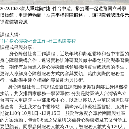
2022/10/28
盲人重建院
”
捷
”
伴台中遊。搭捷運一起遊逛國立科學
博物館，申請博物館「友善平權視障服務」，讓視障者認識多元
導覽體驗資源
課程大綱:
111-1 身心障礙社會工作-社工系陳美智
課程成果與分享:
身心障礙社會工作課程，近幾年均和鄰近霧峰和台中市區的
身心障礙機構合作，透過實務訓練研習與做中學之服務與學習機
會，期使有意願進入身心障礙服務領域機構實習或就業的學生，
更深入瞭解身心障礙服務方式內容與要領。藉由實際的服務進
行，協助學生建立相關的專業能力與技術。
身心障礙社會工作課程透過任課教師陳美智與鄰近身障機構
接洽，共安排兩家服務
—
學習單位
:
分別是財團法人台灣省私立
台灣盲人重建院－中部服務中心，以及財團法人中華民國唐氏症
基金會－天生我才台中霧峰站、霧峰身心障礙社區據點。服務日
期從
110
年
10
月
1
日
~12
月
15
日，服務對象配合單位團體與社區
的方案活動，包含
0-6
歲之兒童與
18
歲身心障礙者及其父母等主
要照顧者。同學參與服務人數為
70
人，被服務人數約有
120
人。