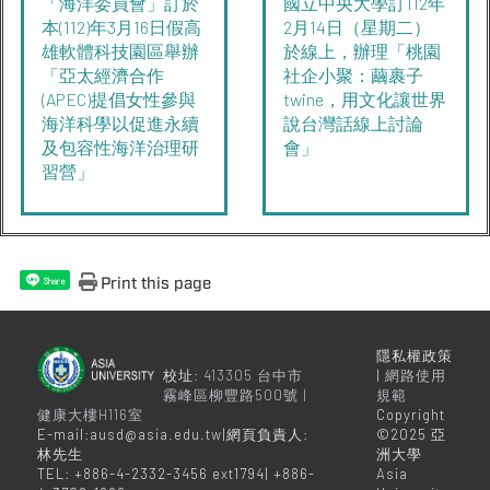
「海洋委員會」訂於
國立中央大學訂112年
本(112)年3月16日假高
2月14日（星期二）
雄軟體科技園區舉辦
於線上，辦理「桃園
「亞太經濟合作
社企小聚：繭裹子
(APEC)提倡女性參與
twine，用文化讓世界
海洋科學以促進永續
說台灣話線上討論
及包容性海洋治理研
會」
習營」
Print this page
Share
隱私權政策
校址:
413305 台中市
|
網路使用
霧峰區柳豐路500號 |
規範
健康大樓H116室
Copyright
E-mail:ausd@asia.edu.tw|網頁負責人:
©2025 亞
林先生
洲大學
TEL: +886-4-2332-3456 ext1794| +886-
Asia