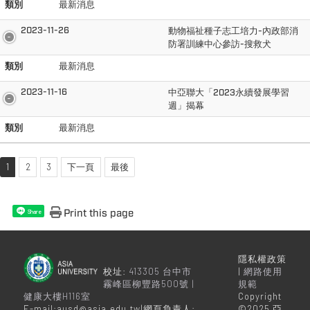
類別
最新消息
2023-11-26
動物福祉種子志工培力-內政部消
防署訓練中心參訪-搜救犬
類別
最新消息
2023-11-16
中亞聯大「2023永續發展學習
週」揭幕
類別
最新消息
1
2
3
下一頁
最後
Print this page
Share
隱私權政策
校址:
413305 台中市
|
網路使用
霧峰區柳豐路500號 |
規範
健康大樓H116室
Copyright
E-mail:ausd@asia.edu.tw|網頁負責人:
©2025 亞