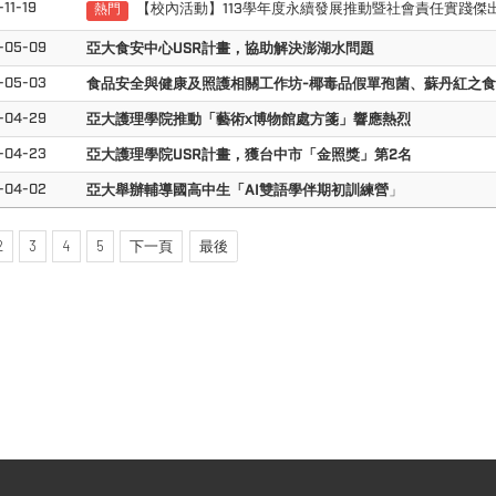
11-19
【校內活動】113學年度永續發展推動暨社會責任實踐傑
熱門
-05-09
亞大食安中心USR計畫，協助解決澎湖水問題
-05-03
食品安全與健康及照護相關工作坊-椰毒品假單孢菌、蘇丹紅之
-04-29
亞大護理學院推動「藝術x博物館處方箋」響應熱烈
-04-23
亞大護理學院USR計畫，獲台中市「金照獎」第2名
-04-02
亞大舉辦輔導國高中生「AI雙語學伴期初訓練營
」
2
3
4
5
下一頁
最後