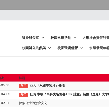
:::
:::
關於辦公室
校園永續活動
大學社會責任計
校園與公共參與
校園環境經營
永續發展年
日期
標題
-12-08
亞大「永續學習月」登場
熱門
-04-09
狂賀 本校『高齡失智友善 USR 計畫』
榮獲《遠見》大學
熱門
-02-17
探索台灣的教育文化