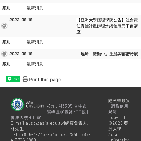
類別
最新消息
2022-08-18
【亞洲大學護理學院公告】社會責
任實踐計畫辦理永續發展元宇宙講
座
類別
最新消息
2022-08-18
「地球．脈動中」生態與藝術特展
類別
最新消息
Print this page
Share
隱私權政策
校址:
413305 台中市
|
網路使用
霧峰區柳豐路500號 |
規範
健康大樓H116室
Copyright
E-mail:ausd@asia.edu.tw|網頁負責人:
©2025 亞
林先生
洲大學
TEL: +886-4-2332-3456 ext1794| +886-
Asia
4-3706-1889
University,