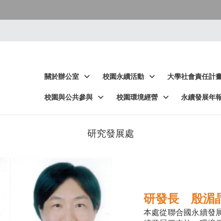
:::
:::
關於辦公室
校園永續活動
大學社會責任計
校園與公共參與
校園環境經營
永續發展年
研究發展處
研發長
殷湄
本處從聯合國永續發展目