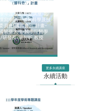
22-09-06
研發處
11學年度學術專題講座-如
撰寫申請「國家科學及技
委員會(國科會)」計畫-
國醫藥大學-醫學院醫學
 /研發長-湯智昕 教授
更多永續講座
永續活動