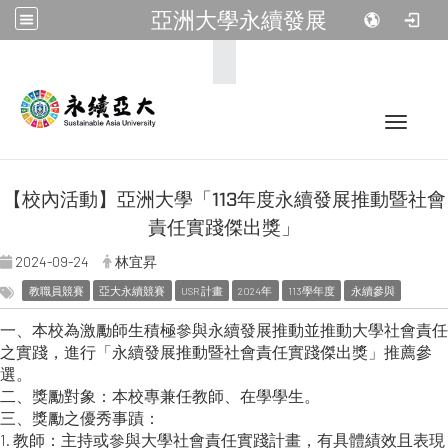
亞洲大學永續發展
:::
Toggle 
【校內活動】亞洲大學「113年度永續發展推動暨社會
責任實踐傑出獎」
2024-09-24
林宜昇
教職員競賽
亞大永續競賽
USR 計畫
2024年
113學年度
永續參與
一、本校為激勵師生積極參與永續發展推動並推動大學社會責任
之實踐，進行「永續發展推動暨社會責任實踐傑出獎」推薦參
選。
二、獎勵對象：本校專兼任教師、在學學生。
三、獎勵之優秀事蹟：
1. 教師：主持或參與大學社會責任實踐計畫，有具體績效且表現