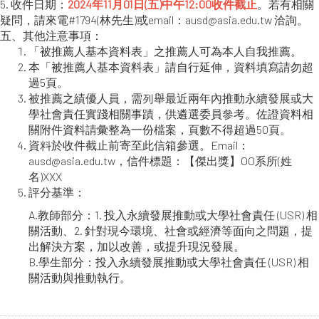
5. 收件日期：
2024年11月01日(五)中午12:00收件截止
。若有相關
疑問，請來電#1794(林先生)或email：ausd@asia.edu.tw 洽詢。
五、其他注意事項：
「被推薦人基本資料表」之推薦人可為本人自我推薦。
本「被推薦人基本資料表」請自行延伸，資料填寫請勿超
過5頁。
被推薦之績優人員，需列舉最近兩年內推動永續發展或大
學社會責任實踐相關事蹟，供遴選委員參考。佐證資料相
關附件資料請彙整為一份檔案，頁數不得超過50頁。
資料於收件截止前寄至此信箱參選。Email：
ausd@asia.edu.tw，信件標題：【傑出獎】OO系所(姓
名)XXX
評分基準：
A.教師部分：1. 投入永續發展推動或大學社會責任 (USR) 相
關活動、2. 針對現今環境、社會或經濟等面向之問題，提
出解決方案，加以改善，或提升現況發展。
B.學生部分：投入永續發展推動或大學社會責任 (USR) 相
關活動與推動執行。