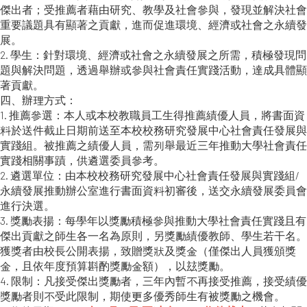
傑出者；受推薦者藉由研究、教學及社會參與，發現並解決社會
重要議題具有顯著之貢獻，進而促進環境、經濟或社會之永續發
展。
2. 學生：針對環境、經濟或社會之永續發展之所需，積極發現問
題與解決問題，透過舉辦或參與社會責任實踐活動，達成具體顯
著貢獻。
四、辦理方式：
1. 推薦參選：本人或本校教職員工生得推薦績優人員，將書面資
料於送件截止日期前送至本校校務研究發展中心社會責任發展與
實踐組。被推薦之績優人員，需列舉最近三年推動大學社會責任
實踐相關事蹟，供遴選委員參考。
2. 遴選單位：由本校校務研究發展中心社會責任發展與實踐組/
永續發展推動辦公室進行書面資料初審後，送交永續發展委員會
進行決選。
3. 獎勵表揚：每學年以獎勵積極參與推動大學社會責任實踐且有
傑出貢獻之師生各一名為原則，另獎勵績優教師、學生若干名。
獲獎者由校長公開表揚，致贈獎狀及獎金（僅傑出人員獲頒獎
金，且依年度預算斟酌獎勵金額），以玆獎勵。
4. 限制：凡接受傑出獎勵者，三年內暫不再接受推薦，接受績優
獎勵者則不受此限制，期使更多優秀師生有被獎勵之機會。