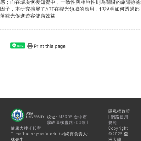
感；而在環境恢復知覺中，一致性與相容性則為關鍵的旅遊療癒
因子，本研究擴展了ART在觀光領域的應用，也說明如何透過部
落觀光促進遊客健康效益。
Print this page
Share
隱私權政策
校址:
413305 台中市
|
網路使用
霧峰區柳豐路500號 |
規範
健康大樓H116室
Copyright
E-mail:ausd@asia.edu.tw|網頁負責人:
©2025 亞
林先生
洲大學