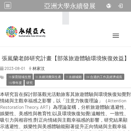
亞洲大學永續發展
:::
Toggle 
張嵐蘭老師研究計畫【部落旅遊體驗環境恢復效益】
2023-08-01
林家汶
15 保育陸域生態
12 永續消費與生產
11 永續城鄉
08 合適的工作及經濟成長
112學年度
研究
本研究旨在探討部落觀光活動旅客其旅遊體驗與環境恢復知覺對
情緒與主觀幸福感之影響，以「注意力恢復理論」（Attention
Restoration Theory, ART）為理論架構，分析旅遊體驗(逃避性、
娛樂性、美感性與教育性)以及環境恢復知覺(遠離性、一致性、
吸引力與相容性)對正向情緒與主觀幸福感的影響，研究結果顯
示逃避性、娛樂性與美感體驗能顯著提升正向情緒與主觀幸福