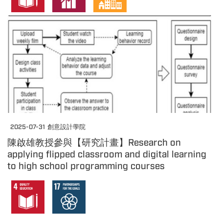
2025-07-31
創意設計學院
陳啟雄教授參與【研究計畫】Research on
applying flipped classroom and digital learning
to high school programming courses