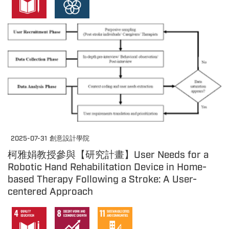
2025-07-31
創意設計學院
柯雅娟教授參與【研究計畫】User Needs for a
Robotic Hand Rehabilitation Device in Home-
based Therapy Following a Stroke: A User-
centered Approach