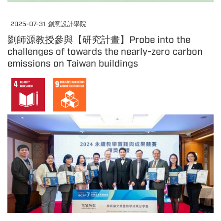
2025-07-31
創意設計學院
劉師源教授參與【研究計畫】Probe into the
challenges of towards the nearly-zero carbon
emissions on Taiwan buildings