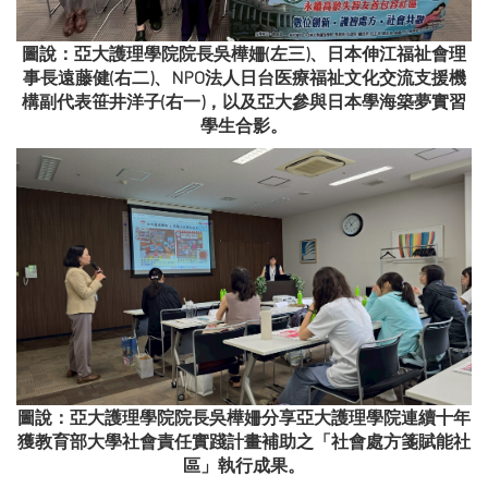
圖說：亞大護理學院院長吳樺姍(左三)、日本伸江福祉會理
事長遠藤健(右二)、NPO法人日台医療福祉文化交流支援機
構副代表笹井洋子(右一)，以及亞大參與日本學海築夢實習
學生合影。
圖說：亞大護理學院院長吳樺姍分享亞大護理學院連續十年
獲教育部大學社會責任實踐計畫補助之「社會處方箋賦能社
區」執行成果。