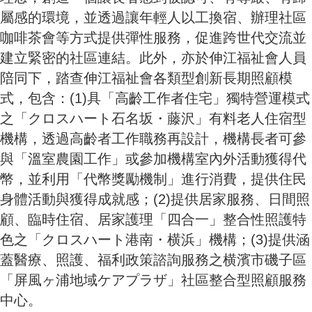
屬感的環境，並透過讓年輕人以工換宿、辦理社區
咖啡茶會等方式提供彈性服務，促進跨世代交流並
建立緊密的社區連結。此外，亦於伸江福祉會人員
陪同下，踏查伸江福祉會各類型創新長期照顧模
式，包含：(1)具「高齡工作者住宅」獨特營運模式
之「クロスハート石名坂・藤沢」有料老人住宿型
機構，透過高齡者工作職務再設計，機構長者可參
與「溫室農園工作」或參加機構室內外活動獲得代
幣，並利用「代幣獎勵機制」進行消費，提供住民
身體活動與獲得成就感；(2)提供居家服務、日間照
顧、臨時住宿、居家護理「四合一」整合性照護特
色之「クロスハート港南・横浜」機構；(3)提供涵
蓋醫療、照護、福利政策諮詢服務之横濱市磯子區
「屏風ヶ浦地域ケアプラザ」社區整合型照顧服務
中心。