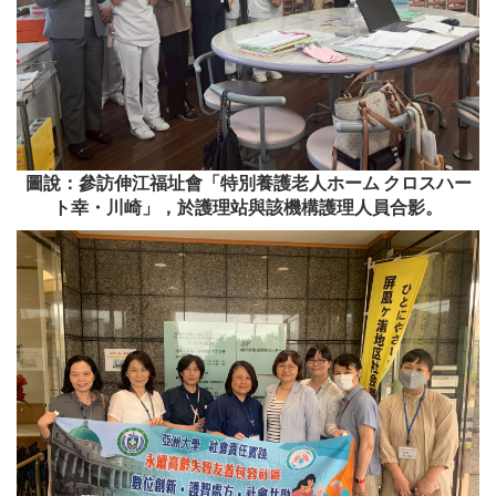
圖說：參訪伸江福址會「特別養護老人ホーム クロスハー
ト幸・川崎」，於護理站與該機構護理人員合影。