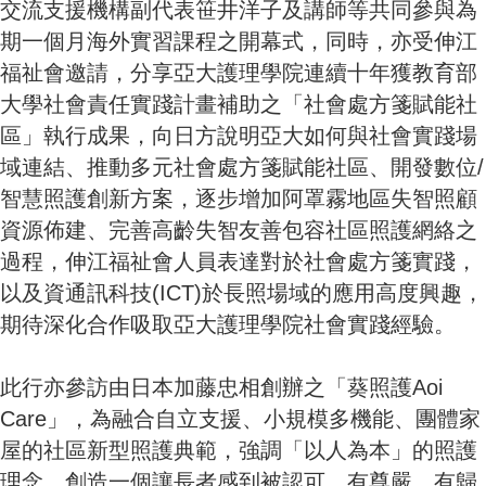
交流支援機構副代表笹井洋子及講師等共同參與為
期一個月海外實習課程之開幕式，同時，亦受伸江
福祉會邀請，分享亞大護理學院連續十年獲教育部
大學社會責任實踐計畫補助之「社會處方箋賦能社
區」執行成果，向日方說明亞大如何與社會實踐場
域連結、推動多元社會處方箋賦能社區、開發數位/
智慧照護創新方案，逐步增加阿罩霧地區失智照顧
資源佈建、完善高齡失智友善包容社區照護網絡之
過程，伸江福祉會人員表達對於社會處方箋實踐，
以及資通訊科技(ICT)於長照場域的應用高度興趣，
期待深化合作吸取亞大護理學院社會實踐經驗。
此行亦參訪由日本加藤忠相創辦之「葵照護Aoi
Care」，為融合自立支援、小規模多機能、團體家
屋的社區新型照護典範，強調「以人為本」的照護
理念，創造一個讓長者感到被認可、有尊嚴、有歸