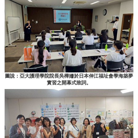
圖說：亞大護理學院院長吳樺姍於日本伸江福址會學海築夢
實習之開幕式致詞。