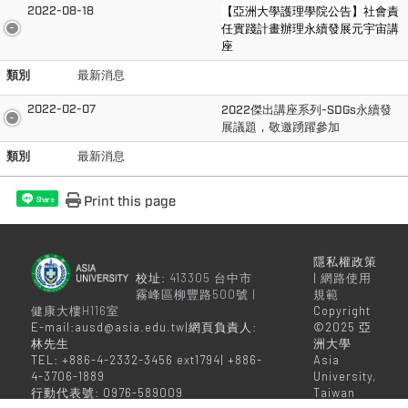
2022-08-18
【亞洲大學護理學院公告】社會責
任實踐計畫辦理永續發展元宇宙講
座
類別
最新消息
2022-02-07
2022傑出講座系列-SDGs永續發
展議題，敬邀踴躍參加
類別
最新消息
Print this page
Share
隱私權政策
校址:
413305 台中市
|
網路使用
霧峰區柳豐路500號 |
規範
健康大樓H116室
Copyright
E-mail:ausd@asia.edu.tw|網頁負責人:
©2025 亞
林先生
洲大學
TEL: +886-4-2332-3456 ext1794| +886-
Asia
4-3706-1889
University,
行動代表號: 0976-589009
Taiwan