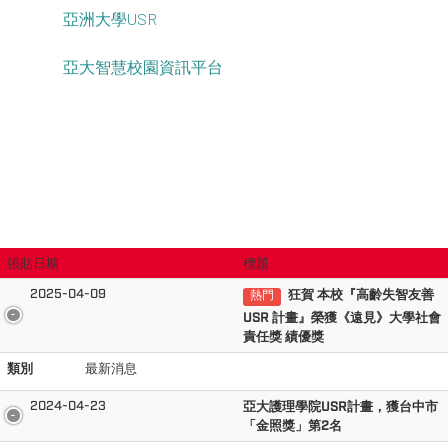
亞洲大學USR
亞大智慧校園資訊平台
張貼日期
標題
2025-04-09
狂賀 本校『高齡失智友善
熱門
USR 計畫』
榮獲《遠見》大學社會
責任獎 績優獎
類別
最新消息
2024-04-23
亞大護理學院USR計畫，獲台中市
「金照獎」第2名