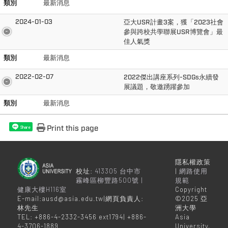
類別
最新消息
2024-01-03
亞大USR計畫3案，獲「2023社會
參與跨校共學聯展USR博覽會」最
佳人氣獎
類別
最新消息
2022-02-07
2022傑出講座系列-SDGs永續發
展議題，敬邀踴躍參加
類別
最新消息
Print this page
Share
隱私權政策
校址:
413305 台中市
|
網路使用
霧峰區柳豐路500號 |
規範
健康大樓H116室
Copyright
E-mail:ausd@asia.edu.tw|網頁負責人:
©2025 亞
林先生
洲大學
TEL: +886-4-2332-3456 ext1794| +886-
Asia
4-3706-1889
University,