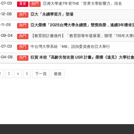
-07-03
亞洲大學連7年登THE「世界大學影響力」排名
重要
熱門
-12-08
亞大「永續學習月」登場
熱門
-11-26
亞大榮獲「2025台灣大學永續獎」雙獎殊榮，連續3年獲肯
熱門
-09-04
【教育部計畫徵件】「教育部青年發展署」辦理「115年大
熱門
-07-03
中台灣大學系統「M6」諮詢委員會在亞大舉行
熱門
-04-09
狂賀 本校『高齡失智友善 USR 計畫』
榮獲《遠見》大學社會
熱門
2
3
4
5
下一頁
最後