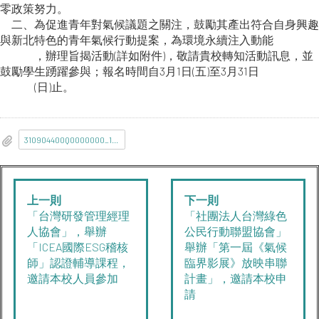
零政策努力。
二、為促進青年對氣候議題之關注，鼓勵其產出符合自身興趣
與新北特色的青年氣候行動提案，為環境永續注入動能
，辦理旨揭活動(詳如附件)，敬請貴校轉知活動訊息，並
鼓勵學生踴躍參與；報名時間自3月1日(五)至3月31日
(日)止。
310904400Q0000000_1132487901_113D2095071-01.pdf
上一則
下一則
「台灣研發管理經理
「社團法人台灣綠色
人協會」，舉辦
公民行動聯盟協會」
「ICEA國際ESG稽核
舉辦「第一屆《氣候
師」認證輔導課程，
臨界影展》放映串聯
邀請本校人員參加
計畫」，邀請本校申
請