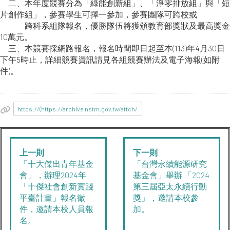
二、本年度競賽分為「綠能創新組」、「淨零排放組」與「短
片創作組」，參賽學生可擇一參加，參賽團隊可跨校或
跨科系組隊報名，優勝隊伍將獲頒教育部獎狀及最高獎金
10萬元。
三、本競賽採網路報名，報名時間即日起至本(113)年4月30日
下午5時止，詳細競賽資訊請見各組競賽辦法及電子海報(如附
件)。
https://(https://archive.nstm.gov.tw/attch/
上一則
下一則
「十大傑出青年基金
「台灣永續能源研究
會」，辦理2024年
基金會」舉辦 「2024
「十傑社會創新實踐
第三屆亞太永續行動
平臺計畫」報名徵
獎」，邀請本校參
件，邀請本校人員報
加。
名。