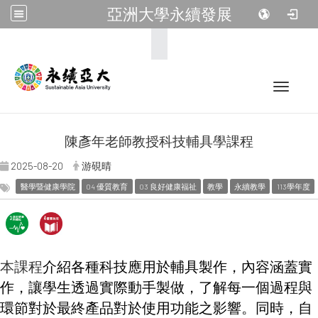
亞洲大學永續發展
:::
Toggle 
陳彥年老師教授科技輔具學課程
2025-08-20
游硯晴
醫學暨健康學院
04 優質教育
03 良好健康福祉
教學
永續教學
113學年度
本課程
介紹各種科技應用於輔具製作，內容涵蓋實
作，讓學生透過實際動手製做，了解每一個過程與
環節對於最終產品對於使用功能之影響。同時，自