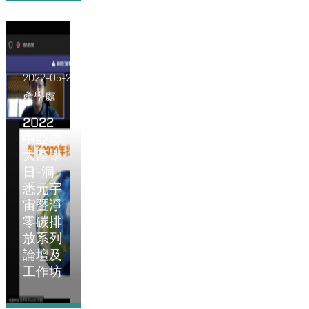
2022-05-27
產學處
2022
中亞聯
大產學
日-洞
悉元宇
宙暨淨
零碳排
放系列
論壇及
工作坊