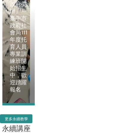
政府委
辦』～
臺中市
政府社
會局111
年度托
育人員
專業訓
練班開
始招生
中，歡
迎踴躍
報名
更多永續教學
永續講座