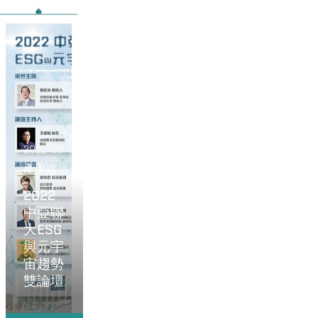
2022-08-11
產學處
2022
中亞聯
大ESG
與元宇
宙趨勢
雙論壇