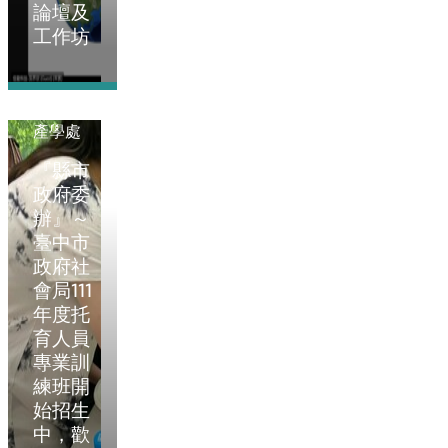
論壇及
工作坊
2022-01-01
產學處
『縣市
政府委
辦』～
臺中市
政府社
會局111
年度托
育人員
專業訓
練班開
始招生
中，歡