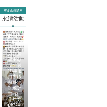
更多永續講座
2022-09-01
永續活動
產學處
『政府
委訓』
～勞動
部勞動
力發展
署中彰
投分署
111年度
自辦職
前移地
訓練計
畫-食
品烘焙
C班熱