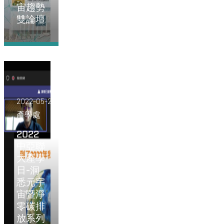
宙趨勢
雙論壇
2022-05-27
產學處
2022
中亞聯
大產學
日-洞
悉元宇
宙暨淨
零碳排
放系列