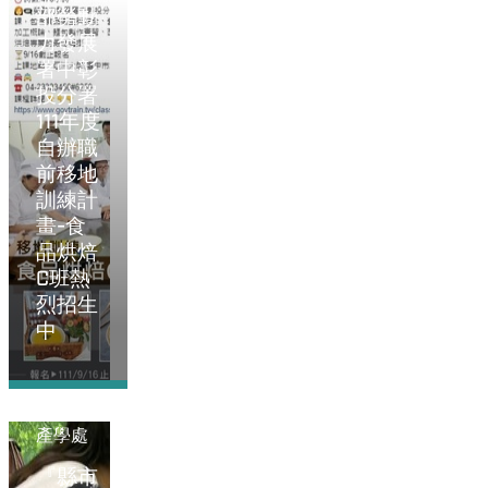
部勞動
力發展
署中彰
投分署
111年度
自辦職
前移地
訓練計
畫-食
品烘焙
C班熱
烈招生
中
2022-01-01
產學處
『縣市