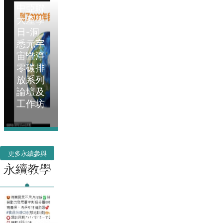
中亞聯
大產學
日-洞
悉元宇
宙暨淨
零碳排
放系列
論壇及
工作坊
更多永續參與
2022-09-01
永續教學
產學處
『政府
委訓』
～勞動