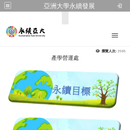
亞洲大學永續發展
:::
Toggle 
2595
瀏覽人次:
產學營運處