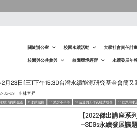
:::
:::
關於辦公室
校園永續活動
大學社會責任計
校園與公共參與
校園環境經營
永續發展年
1年2月23日(三)下午15:30台灣永續能源研究基金
2-02-09
林宜昇
2 永續消費與生產
11 永續城鄉
10 減少不平等
08 合適的工作及經濟成長
06 乾淨用
【2022傑出講座系
--SDGs永續發展議題