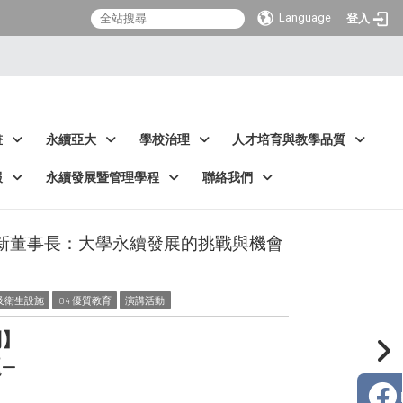
Language
登入
畫
永續亞大
學校治理
人才培育與教學品質
報
永續發展暨管理學程
聯絡我們
會簡又新董事長：大學永續發展的挑戰與機會
水及衛生設施
04 優質教育
演講活動
列】
--