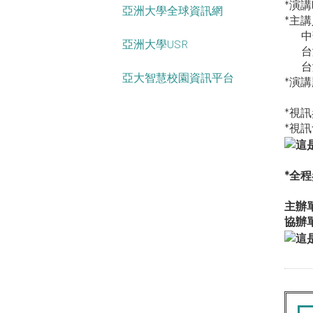
*演講
亞洲大學全球資訊網
*主
中華
亞洲大學USR
台灣
台灣
亞大智慧校園資訊平台
*演
*視
*視
*全
主辦
協辦