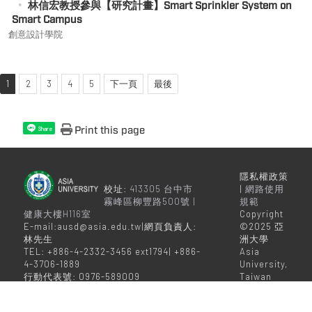
林信宏教授參與【研究計畫】Smart Sprinkler System on
Smart Campus
創意設計學院
1
2
3
4
5
下一頁
最後
Print this page
Share
隱私權政策
校址:
413305 台中市
|
網路使用
霧峰區柳豐路500號 |
規範
健康大樓H116室
Copyright
E-mail:ausd@asia.edu.tw|網頁負責人:
©2025 亞
林先生
洲大學
TEL: +886-4-2332-3456 ext1794| +886-
Asia
4-3706-1889
University,
行動代表號: 0976-589009
Taiwan