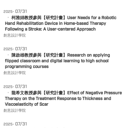
07/31
2025-
柯雅娟教授參與【研究計畫】User Needs for a Robotic
Hand Rehabilitation Device in Home-based Therapy
Following a Stroke: A User-centered Approach
創意設計學院
07/31
2025-
陳啟雄教授參與【研究計畫】Research on applying
flipped classroom and digital learning to high school
programming courses
創意設計學院
07/31
2025-
龍希文教授參與【研究計畫】Effect of Negative Pressure
Therapy on the Treatment Response to Thickness and
Viscoelasticity of Scar
創意設計學院
07/31
2025-