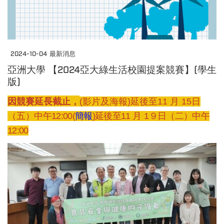
2024-10-04
最新消息
亞洲大學 【2024亞大綠生活校園提案競賽】(學生
版)
因競賽延長截止，
(影片及海報)延後至11
月
15
日
（五
）中午12:00
(
簡報
)延後至11
月
1９
日（二
）中午
12:00