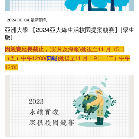
2024-10-04
最新消息
亞洲大學 【2024亞大綠生活校園提案競賽】(學生
版)
因競賽延長截止，
(影片及海報)延後至11
月
15
日
（五
）中午12:00
(
簡報
)延後至11
月
1９
日（二
）中午
12:00