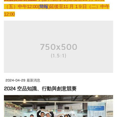
（五
）中午12:00
(
簡報
)延後至11
月
1９
日（二
）中午
12:00
2024-04-29
最新消息
2024 空品知識、行動與創意競賽