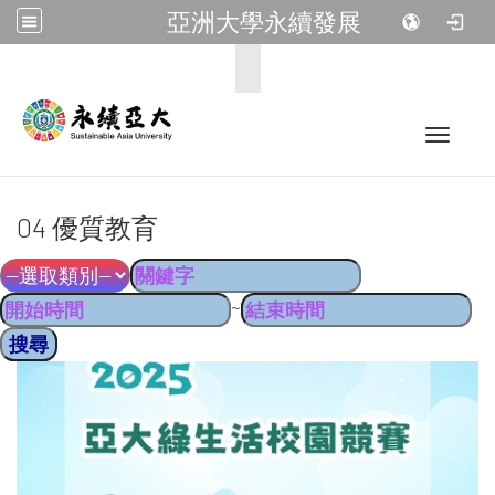
亞洲大學永續發展
:::
Toggle 
04 優質教育
~