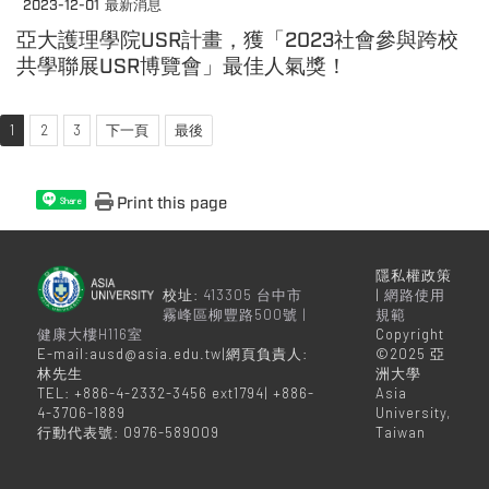
2023-12-01
最新消息
亞大護理學院USR計畫，獲「2023社會參與跨校
共學聯展USR博覽會」最佳人氣獎！
1
2
3
下一頁
最後
Print this page
Share
隱私權政策
校址:
413305 台中市
|
網路使用
霧峰區柳豐路500號 |
規範
健康大樓H116室
Copyright
E-mail:ausd@asia.edu.tw|網頁負責人:
©2025 亞
林先生
洲大學
TEL: +886-4-2332-3456 ext1794| +886-
Asia
4-3706-1889
University,
行動代表號: 0976-589009
Taiwan