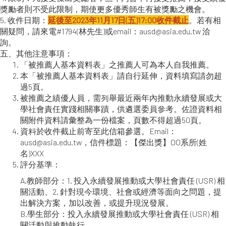
獎勵者則不受此限制，期使更多優秀師生有被獎勵之機會。
5. 收件日期：
延後至2023年11月17日(五)17:00收件截止
。若有相
關疑問，請來電#1794(林先生)或email：ausd@asia.edu.tw 洽
詢。
五、其他注意事項：
「被推薦人基本資料表」之推薦人可為本人自我推薦。
本「被推薦人基本資料表」請自行延伸，資料填寫請勿超
過5頁。
被推薦之績優人員，需列舉最近兩年內推動永續發展或大
學社會責任實踐相關事蹟，供遴選委員參考。佐證資料相
關附件資料請彙整為一份檔案，頁數不得超過50頁。
資料於收件截止前寄至此信箱參選。Email：
ausd@asia.edu.tw，信件標題：【傑出獎】OO系所(姓
名)XXX
評分基準：
A.教師部分：1. 投入永續發展推動或大學社會責任 (USR) 相
關活動、2. 針對現今環境、社會或經濟等面向之問題，提
出解決方案，加以改善，或提升現況發展。
B.學生部分：投入永續發展推動或大學社會責任 (USR) 相
關活動與推動執行。