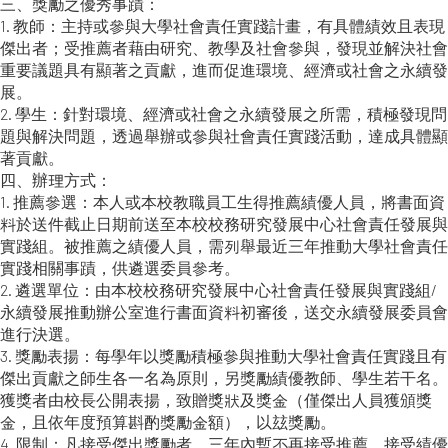
三、獎勵之優秀事蹟：
1. 教師：主持或參與大學社會責任實踐計畫，有具體績效且表現
傑出者；受推薦者藉由研究、教學及社會參與，發現並解決社會
重要議題具有顯著之貢獻，進而促進環境、經濟或社會之永續發
展。
2. 學生：針對環境、經濟或社會之永續發展之所需，積極發現問
題與解決問題，透過舉辦或參與社會責任實踐活動，達成具體顯
著貢獻。
四、辦理方式：
1. 推薦參選：本人或本校教職員工生得推薦績優人員，將書面資
料於送件截止日期前送至本校校務研究發展中心社會責任發展與
實踐組。被推薦之績優人員，需列舉最近三年推動大學社會責任
實踐相關事蹟，供遴選委員參考。
2. 遴選單位：由本校校務研究發展中心社會責任發展與實踐組/
永續發展推動辦公室進行書面資料初審後，送交永續發展委員會
進行決選。
3. 獎勵表揚：每學年以獎勵積極參與推動大學社會責任實踐且有
傑出貢獻之師生各一名為原則，另獎勵績優教師、學生若干名。
獲獎者由校長公開表揚，致贈獎狀及獎金（僅傑出人員獲頒獎
金，且依年度預算斟酌獎勵金額），以玆獎勵。
4. 限制：凡接受傑出獎勵者，三年內暫不再接受推薦，接受績優