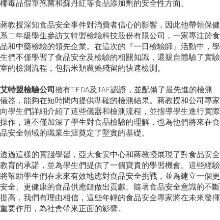
椰毒品假單孢菌和蘇丹紅等食品添加劑的安全性方面。
蔣教授深知食品安全事件對消費者信心的影響，因此他帶領保健
系二年級學生參訪艾特盟檢驗科技股份有限公司，一家專注於食
品和中藥檢驗的領先企業。在這次的『一日檢驗師』活動中，學
生們不僅學習了食品安全及檢驗的相關知識，還親自體驗了實驗
室的檢測流程，包括米類農藥殘留的快速檢測。
艾特盟檢驗公司
擁有TFDA及TAF認證，並配備了最先進的檢測
儀器，能夠在短時間內提供準確的檢測結果。蔣教授和公司專家
向學生們詳細介紹了這些儀器和檢測流程，並指導學生進行實際
操作，這不僅加深了學生對食品檢驗的理解，也為他們將來在食
品安全領域的職業生涯奠定了堅實的基礎。
透過這樣的實踐學習，亞大食安中心和蔣教授展現了對食品安全
教育的承諾，並為學生們提供了一個寶貴的學習機會。這些經驗
將幫助學生們在未來有效地應對食品安全挑戰，並為建立一個更
安全、更健康的食品供應鏈做出貢獻。隨著食品安全意識的不斷
提高，我們有理由相信，這些年輕的食品安全專家將在未來發揮
重要作用，為社會帶來正面的影響。