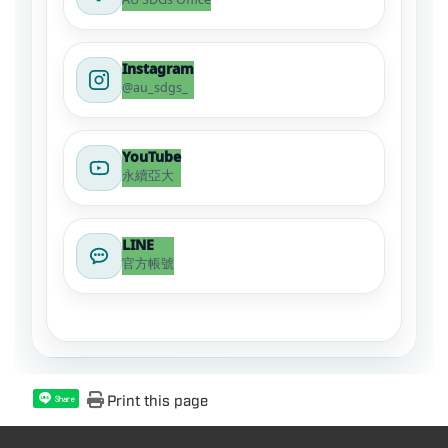
Instagram
@au_sdgs_
YouTube
永續亞大
LINE
官方帳號
Print this page
Share