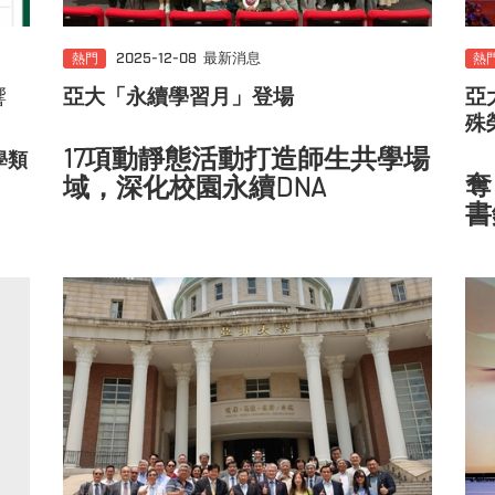
熱門
2025-12-08
最新消息
熱
響
亞大「永續學習月」登場
亞
殊
17項動靜態活動打造師生共學場
學類
奪
域，深化校園永續DNA
書