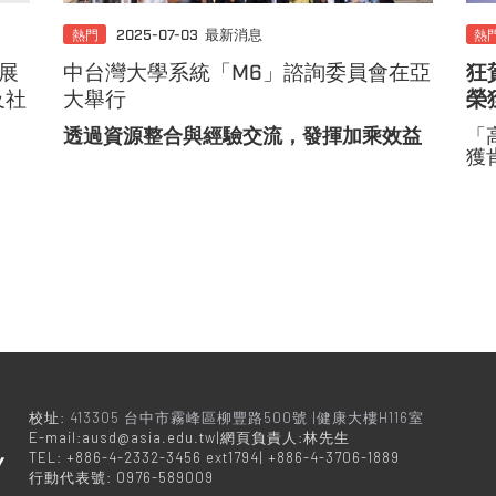
熱門
2025-07-03
最新消息
熱
展
中台灣大學系統「M6」諮詢委員會在亞
狂
及社
大舉行
榮
透過資源整合與經驗交流，發揮加乘效益
「
獲
校址:
413305 台中市霧峰區柳豐路500號 |健康大樓H116室
E-mail:ausd@asia.edu.tw|網頁負責人:林先生
TEL: +886-4-2332-3456 ext1794| +886-4-3706-1889
行動代表號: 0976-589009