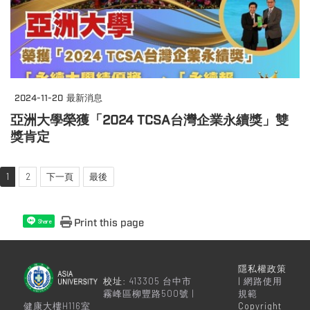
2024-11-20
最新消息
亞洲大學榮獲「2024 TCSA台灣企業永續獎」雙
獎肯定
1
2
下一頁
最後
Print this page
Share
隱私權政策
校址:
413305 台中市
|
網路使用
霧峰區柳豐路500號 |
規範
健康大樓H116室
Copyright